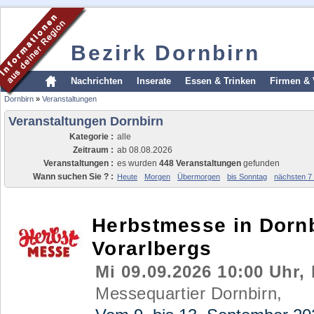
Bezirk Dornbirn
Nachrichten
Inserate
Essen & Trinken
Firmen & 
Dornbirn
»
Veranstaltungen
Veranstaltungen Dornbirn
Kategorie :
alle
Zeitraum :
ab 08.08.2026
Veranstaltungen :
es wurden
448 Veranstaltungen
gefunden
Wann suchen Sie ? :
Heute
Morgen
Übermorgen
bis Sonntag
nächsten 7
Herbstmesse in Dornb
Vorarlbergs
Mi 09.09.2026 10:00 Uhr, 
Messequartier Dornbirn,