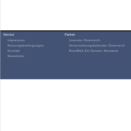
Service
Partner
Impressum
Inserate Österreich
Nutzungsbedingungen
Veranstaltungskalender Österreich
Kontakt
RootWeb.EU Domain Netzwerk
Newsletter