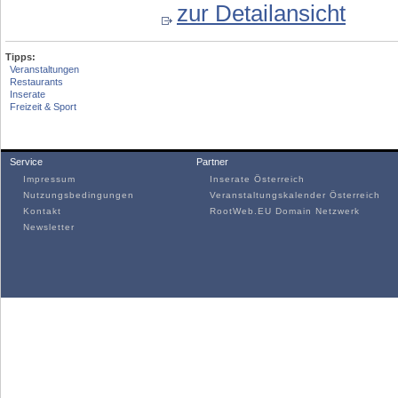
zur Detailansicht
Tipps:
Veranstaltungen
Restaurants
Inserate
Freizeit & Sport
Service
Partner
Impressum
Inserate Österreich
Nutzungsbedingungen
Veranstaltungskalender Österreich
Kontakt
RootWeb.EU Domain Netzwerk
Newsletter