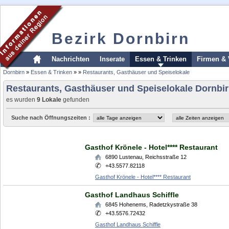
Bezirk Dornbirn
Nachrichten
Inserate
Essen & Trinken
Firmen & 
Dornbirn
»
Essen & Trinken
»
»
Restaurants, Gasthäuser und Speiselokale
Restaurants, Gasthäuser und Speiselokale Dornbi
es wurden
9 Lokale
gefunden
Suche nach Öffnungszeiten :
Gasthof Krönele - Hotel**** Restaurant
6890
Lustenau
,
Reichsstraße 12
+43.5577.82118
Gasthof Krönele - Hotel**** Restaurant
Gasthof Landhaus Schiffle
6845
Hohenems
,
Radetzkystraße 38
+43.5576.72432
Gasthof Landhaus Schiffle