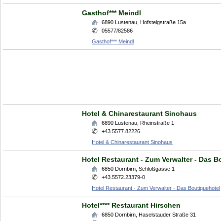
Gasthof*** Meindl
6890
Lustenau
,
Hofsteigstraße 15a
05577/82586
Gasthof*** Meindl
Hotel & Chinarestaurant Sinohaus
6890
Lustenau
,
Rheinstraße 1
+43.5577.82226
Hotel & Chinarestaurant Sinohaus
Hotel Restaurant - Zum Verwalter - Das B
6850
Dornbirn
,
Schloßgasse 1
+43.5572.23379-0
Hotel Restaurant - Zum Verwalter - Das Boutiquehotel
Hotel**** Restaurant Hirschen
6850
Dornbirn
,
Haselstauder Straße 31