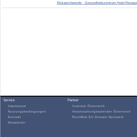
Rickatschwende - Gesundheitszentrum Hotel Restaur
Service
Partner
Impressum
Inserate Österreich
Nutzungsbedingungen
Veranstaltungskalender Österreich
Kontakt
RootWeb.EU Domain Netzwerk
Newsletter