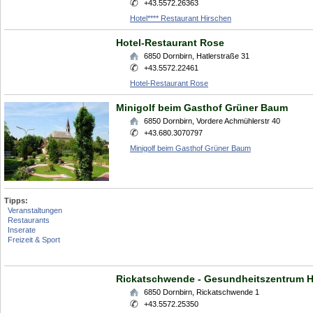
+43.5572.26363
Hotel**** Restaurant Hirschen
Hotel-Restaurant Rose
6850
Dornbirn
,
Hatlerstraße 31
+43.5572.22461
Hotel-Restaurant Rose
Minigolf beim Gasthof Grüner Baum
6850
Dornbirn
,
Vordere Achmühlerstr 40
+43.680.3070797
Minigolf beim Gasthof Grüner Baum
Tipps:
Veranstaltungen
Restaurants
Inserate
Freizeit & Sport
Rickatschwende - Gesundheitszentrum H
6850
Dornbirn
,
Rickatschwende 1
+43.5572.25350