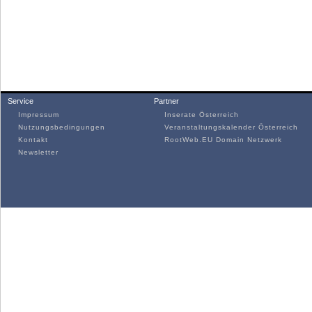
Service
Partner
Impressum
Inserate Österreich
Nutzungsbedingungen
Veranstaltungskalender Österreich
Kontakt
RootWeb.EU Domain Netzwerk
Newsletter