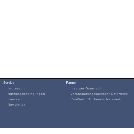
Service
Partner
Impressum
Inserate Österreich
Nutzungsbedingungen
Veranstaltungskalender Österreich
Kontakt
RootWeb.EU Domain Netzwerk
Newsletter