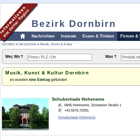
Bezirk Dornbirn
Nachrichten
Inserate
Essen & Trinken
Firmen & 
Dornbirn
»
Verzeichnis
»
Musik, Kunst & Kultur
Wer, Wo ?
Was ?
Musik, Kunst & Kultur Dornbirn
es wurden
eine Eintrag
gefunden
Schubertiade Hohenems
6845
Hohenems
,
Schweizer Straße 1
+43.5576.72091
Schubertiade Hohenems