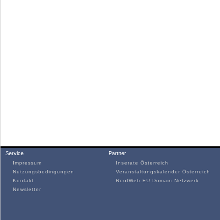
Service
Partner
Impressum
Inserate Österreich
Nutzungsbedingungen
Veranstaltungskalender Österreich
Kontakt
RootWeb.EU Domain Netzwerk
Newsletter