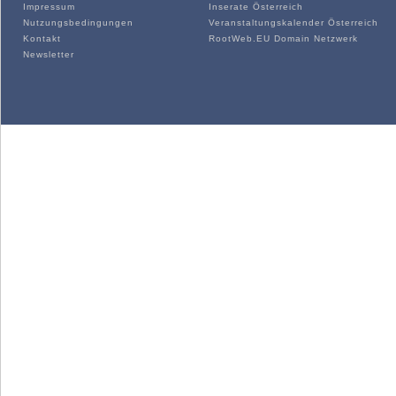
Impressum
Inserate Österreich
Nutzungsbedingungen
Veranstaltungskalender Österreich
Kontakt
RootWeb.EU Domain Netzwerk
Newsletter