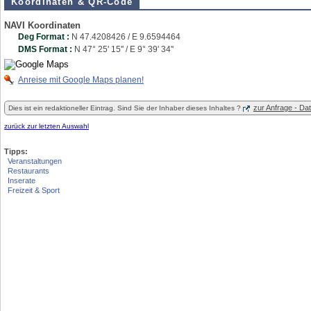
Koordinaten & QR-Code
NAVI Koordinaten
Deg Format :
N
47.4208426
/ E
9.6594464
DMS Format :
N 47° 25' 15'' / E 9° 39' 34''
Anreise mit Google Maps planen!
zur Anfrage - D
Dies ist ein redaktioneller Eintrag. Sind Sie der Inhaber dieses Inhaltes ?
zurück zur letzten Auswahl
Tipps:
Veranstaltungen
Restaurants
Inserate
Freizeit & Sport