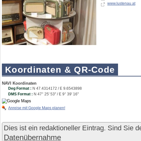
www.lustenau.at
Koordinaten & QR-Code
NAVI Koordinaten
Deg Format :
N
47.4314172
/ E
9.6543898
DMS Format :
N 47° 25' 53'' / E 9° 39' 16''
Anreise mit Google Maps planen!
Dies ist ein redaktioneller Eintrag. Sind Sie 
Datenübernahme