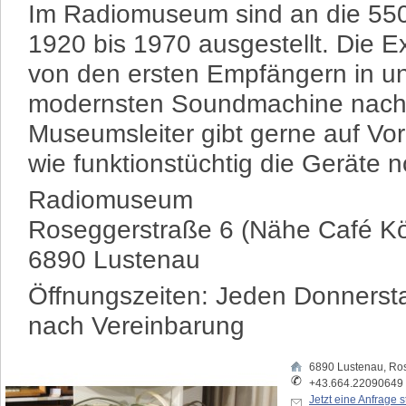
Im Radiomuseum sind an die 550
1920 bis 1970 ausgestellt. Die E
von den ersten Empfängern in u
modernsten Soundmachine nachvo
Museumsleiter gibt gerne auf Vo
wie funktionstüchtig die Geräte n
Radiomuseum
Roseggerstraße 6 (Nähe Café Kö
6890 Lustenau
Öffnungszeiten: Jeden Donnersta
nach Vereinbarung
6890
Lustenau
,
Ros
+43.664.22090649
Jetzt eine Anfrage s