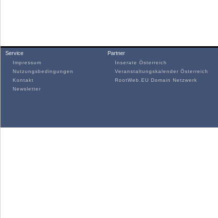
Service
Partner
Impressum
Inserate Österreich
Nutzungsbedingungen
Veranstaltungskalender Österreich
Kontakt
RootWeb.EU Domain Netzwerk
Newsletter