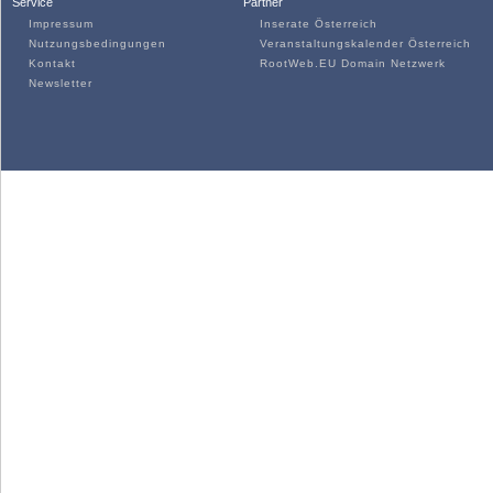
Service
Partner
Impressum
Inserate Österreich
Nutzungsbedingungen
Veranstaltungskalender Österreich
Kontakt
RootWeb.EU Domain Netzwerk
Newsletter