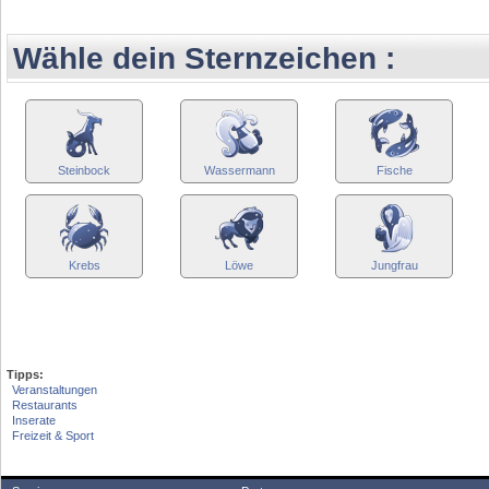
Wähle dein Sternzeichen :
Steinbock
Wassermann
Fische
Krebs
Löwe
Jungfrau
Tipps:
Veranstaltungen
Restaurants
Inserate
Freizeit & Sport