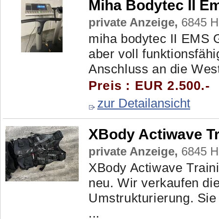
Miha Bodytec II E
private Anzeige,
6845 H
miha bodytec II EMS G
aber voll funktionsfähi
Anschluss an die West
Preis : EUR 2.500.-
zur Detailansicht
XBody Actiwave Tr
private Anzeige,
6845 H
XBody Actiwave Train
neu. Wir verkaufen di
Umstrukturierung. Sie
...