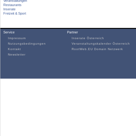
Veranstaltungen
Restaurants
Inserate
Freizeit & Sport
Service
Partner
Impressum
Inserate Österreich
Nutzungsbedingungen
Veranstaltungskalender Österreich
Kontakt
RootWeb.EU Domain Netzwerk
Newsletter