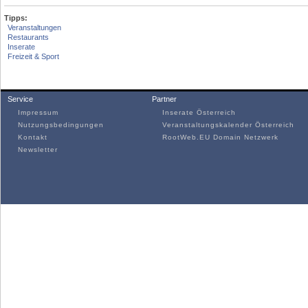
Tipps:
Veranstaltungen
Restaurants
Inserate
Freizeit & Sport
Service
Partner
Impressum
Inserate Österreich
Nutzungsbedingungen
Veranstaltungskalender Österreich
Kontakt
RootWeb.EU Domain Netzwerk
Newsletter