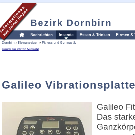
Bezirk Dornbirn
Nachrichten
Inserate
Essen & Trinken
Firmen & 
Dornbirn
»
Kleinanzeigen
»
Fitness und Gymnastik
zurück zur letzten Auswahl
Galileo Vibrationsplatt
Galileo Fi
Das stark
Ganzkörper