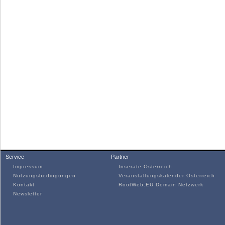
Service
Partner
Impressum
Inserate Österreich
Nutzungsbedingungen
Veranstaltungskalender Österreich
Kontakt
RootWeb.EU Domain Netzwerk
Newsletter